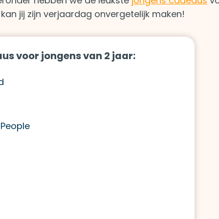
Hieronder hebben we de leukste
jongens cadeaus
vo
 kan jij zijn verjaardag onvergetelijk maken!
us voor jongens van 2 jaar:
d
e People