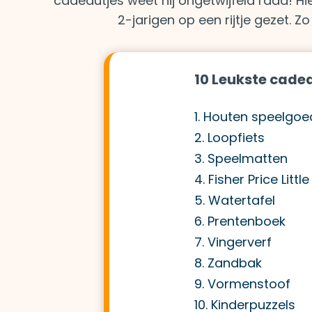
cadeautjes weet hij ongetwijfeld raad! 
2-jarigen op een rijtje gezet. Zo
10 Leukste cadea
1. Houten speelgoe
2. Loopfiets
3. Speelmatten
4. Fisher Price Littl
5. Watertafel
6. Prentenboek
7. Vingerverf
8. Zandbak
9. Vormenstoof
10. Kinderpuzzels