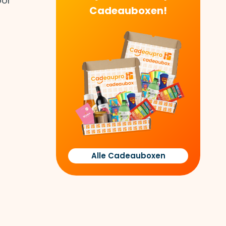
or
Cadeauboxen!
Alle Cadeauboxen