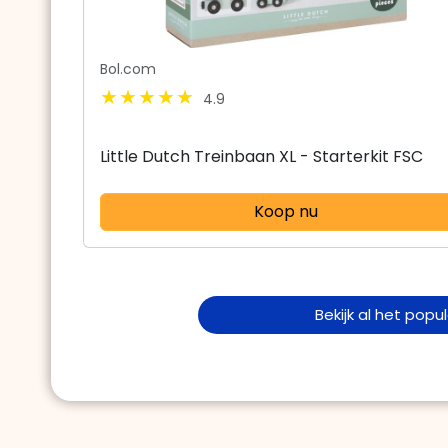
Bol.com
4.9
Little Dutch Treinbaan XL - Starterkit FSC
Koop nu
Bekijk al het popu