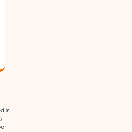
d is
s
oor