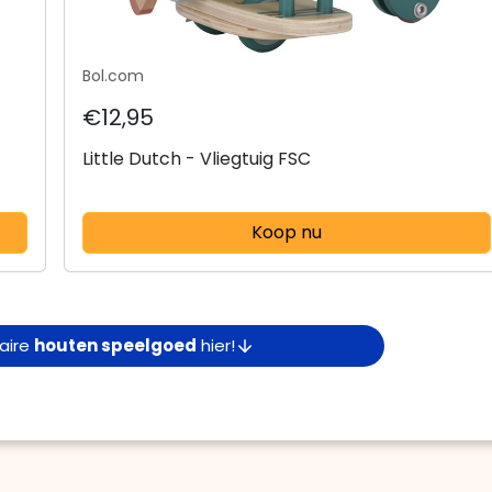
Bol.com
€12,95
Little Dutch - Vliegtuig FSC
Koop nu
laire
houten speelgoed
hier!