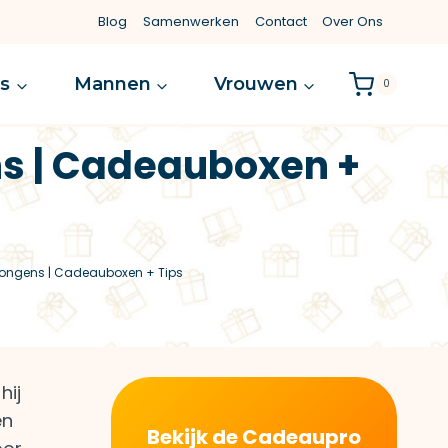
Blog
Samenwerken
Contact
Over Ons
es
Mannen
Vrouwen
0
ns | Cadeauboxen +
Jongens | Cadeauboxen + Tips
hij
en
Bekijk de Cadeaupro