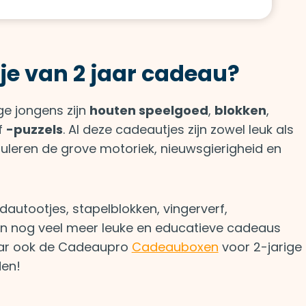
tje van 2 jaar cadeau?
e jongens zijn
houten speelgoed
,
blokken
,
f
-puzzels
. Al deze cadeautjes zijn zowel leuk als
muleren de grove motoriek, nieuwsgierigheid en
dautootjes, stapelblokken, vingerverf,
n nog veel meer leuke en educatieve cadeaus
aar ook de Cadeaupro
Cadeauboxen
voor 2-jarige
den!