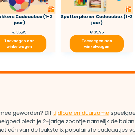
kkers Cadeaubox (1-2
Spetterplezier Cadeaubox (1-2
jaar)
jaar)
€
35,95
€
35,95
Toevoegen aan
Toevoegen aan
winkelwagen
winkelwagen
t mee geworden? Dit
tijdloze en duurzame
speelgoe
elgoed biedt je 2-jarige zoontje namelijk de balan
n het één van de leukste & populairste cadeautjes v