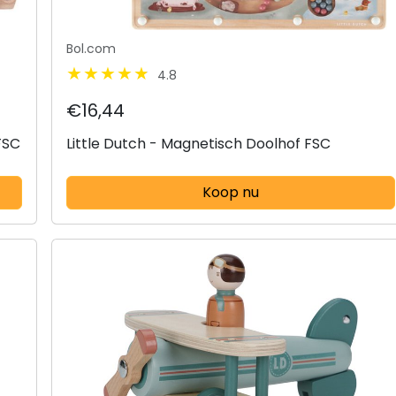
Bol.com
4.8
€16,44
FSC
Little Dutch - Magnetisch Doolhof FSC
Koop nu