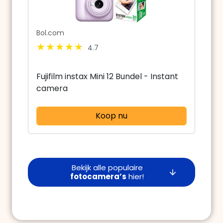
Bol.com
4.7
Fujifilm instax Mini 12 Bundel - Instant
camera
Koop nu
Bekijk alle populaire
fotocamera’s
hier!