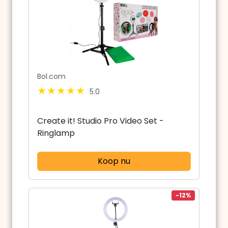
Bol.com
5.0
Create it! Studio Pro Video Set -
Ringlamp
Koop nu
-12%