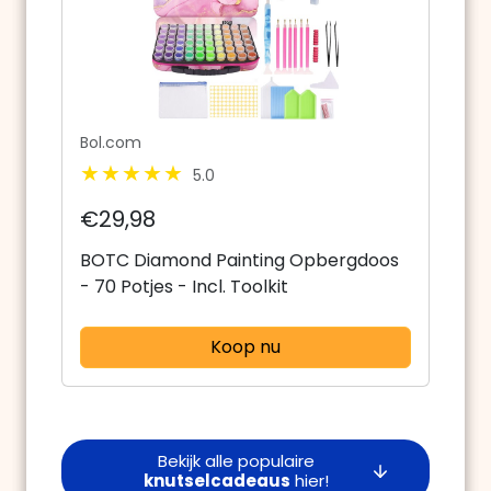
Bol.com
5.0
€29,98
BOTC Diamond Painting Opbergdoos
- 70 Potjes - Incl. Toolkit
Koop nu
Bekijk alle populaire
knutselcadeaus
hier!