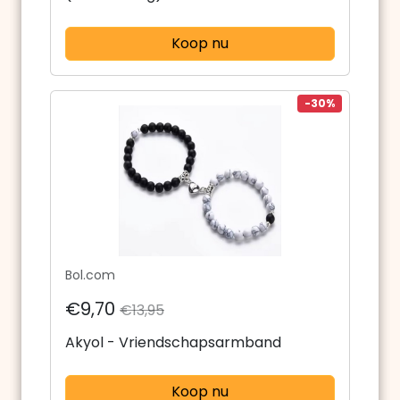
Koop nu
-30%
Bol.com
€9,70
€13,95
Akyol - Vriendschapsarmband
Koop nu