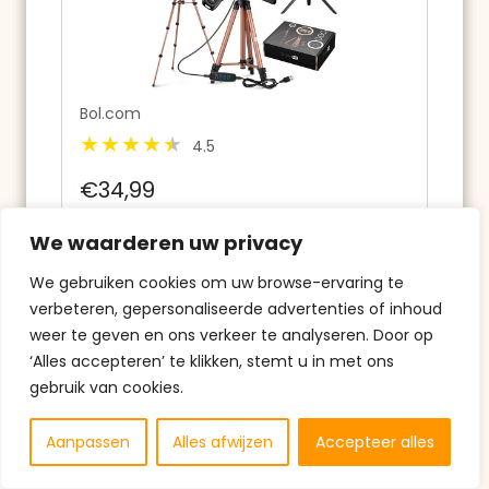
Bol.com
4.5
€34,99
Studio ME Ringlamp met Statief
We waarderen uw privacy
We gebruiken cookies om uw browse-ervaring te
Koop nu
verbeteren, gepersonaliseerde advertenties of inhoud
weer te geven en ons verkeer te analyseren. Door op
‘Alles accepteren’ te klikken, stemt u in met ons
gebruik van cookies.
Aanpassen
Alles afwijzen
Accepteer alles