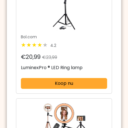
Bol.com
4.2
€20,99
€23,99
LuminexPro ® LED Ring lamp
Koop nu