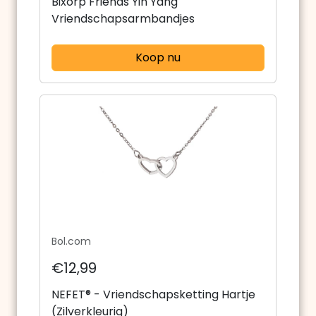
Bixorp Friends Yin Yang
Vriendschapsarmbandjes
Koop nu
Bol.com
€12,99
NEFET® - Vriendschapsketting Hartje
(Zilverkleurig)