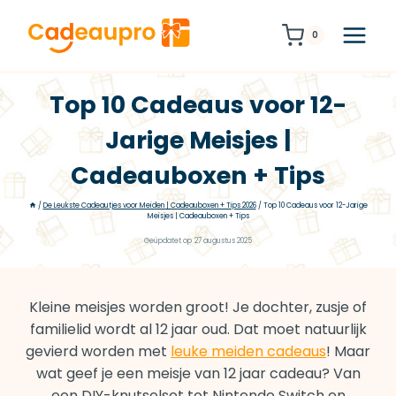
Doorgaan
naar
0
inhoud
Top 10 Cadeaus voor 12-
Jarige Meisjes |
Cadeauboxen + Tips
/
De Leukste Cadeautjes voor Meiden | Cadeauboxen + Tips 2026
/
Top 10 Cadeaus voor 12-Jarige
Meisjes | Cadeauboxen + Tips
Geüpdatet op
27 augustus 2025
Kleine meisjes worden groot! Je dochter, zusje of
familielid wordt al 12 jaar oud. Dat moet natuurlijk
gevierd worden met
leuke meiden cadeaus
! Maar
wat geef je een meisje van 12 jaar cadeau? Van
een DIY-knutselset tot Nintendo Switch en