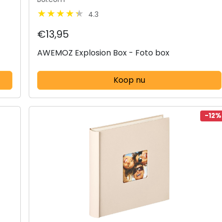
4.3
€13,95
AWEMOZ Explosion Box - Foto box
Koop nu
-12%