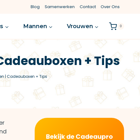
Blog
Samenwerken
Contact
Over Ons
es
Mannen
Vrouwen
0
 Cadeauboxen + Tips
en | Cadeauboxen + Tips
er
ind
Bekijk de Cadeaupro