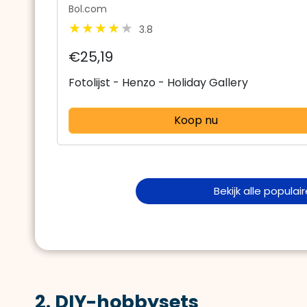
Bol.com
3.8
€25,19
Fotolijst - Henzo - Holiday Gallery
Koop nu
Bekijk alle populai
2. DIY-hobbysets