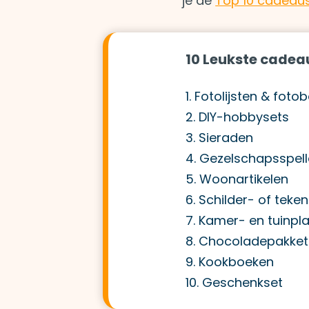
je de
Top 10 cadeau
10 Leukste cadea
1. Fotolijsten & fot
2. DIY-hobbysets
3. Sieraden
4. Gezelschapsspel
5. Woonartikelen
6. Schilder- of teke
7. Kamer- en tuinpl
8. Chocoladepakket
9. Kookboeken
10. Geschenkset