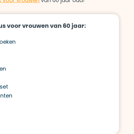
s voor vrouwen
van 60 jaar oud!
us voor vrouwen van 60 jaar:
oboeken
len
nset
anten