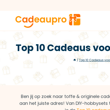
Doorgaan
naar
inhoud
Top 10 Cadeaus voo
/
Top 10 Cadeaus voo
Ben jij op zoek naar toffe & originele c
aan het juiste adres! Van DIY-hobbysets