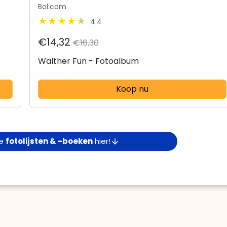
Bol.com
4.4
€14,32
€16,30
Walther Fun - Fotoalbum
Koop nu
re
fotolijsten & -boeken
hier!