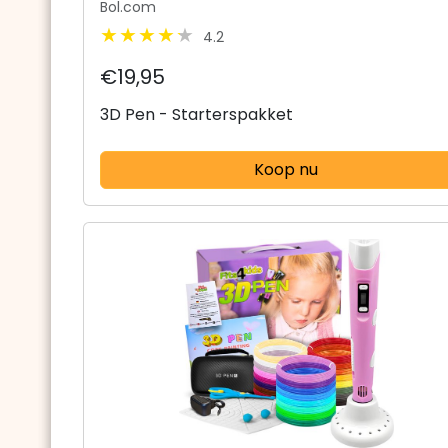
Bol.com
4.2
€19,95
3D Pen - Starterspakket
Koop nu