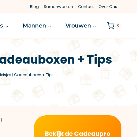
Blog
Samenwerken
Contact
Over Ons
es
Mannen
Vrouwen
0
Cadeauboxen + Tips
eisjes | Cadeauboxen + Tips
!
e
Bekijk de Cadeaupro