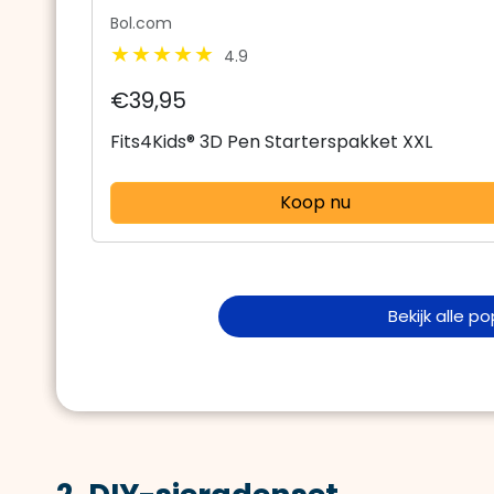
Bol.com
4.9
€39,95
Fits4Kids® 3D Pen Starterspakket XXL
Koop nu
Bekijk alle p