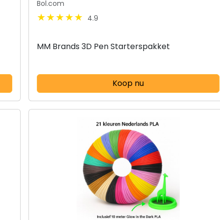
Bol.com
4.9
MM Brands 3D Pen Starterspakket
Koop nu