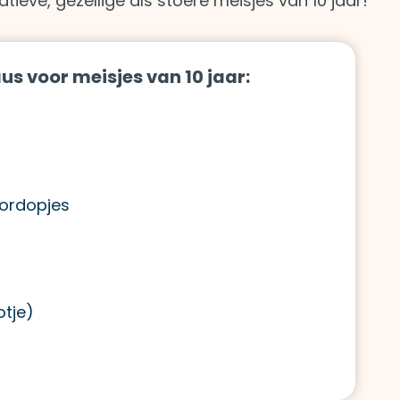
tieve, gezellige als stoere meisjes van 10 jaar!
us voor meisjes van 10 jaar:
oordopjes
otje)