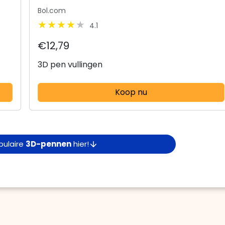
Bol.com
4.1
€12,79
3D pen vullingen
Koop nu
opulaire
3D-pennen
hier!