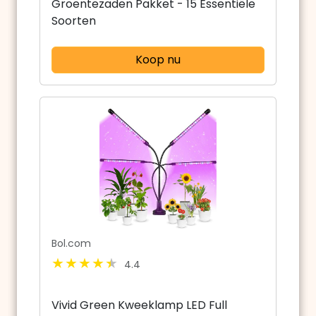
Groentezaden Pakket - 15 Essentiële
Soorten
Koop nu
Bol.com
4.4
Vivid Green Kweeklamp LED Full