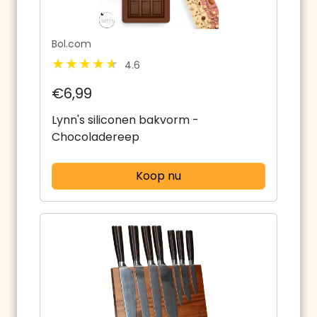
Bol.com
4.6
€6,99
Lynn's siliconen bakvorm -
Chocoladereep
Koop nu