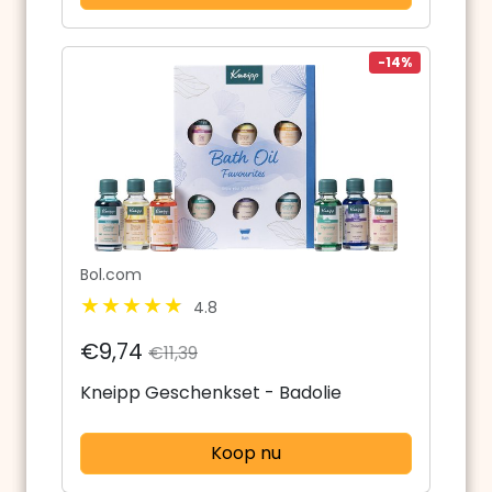
-14%
Bol.com
4.8
€9,74
€11,39
Kneipp Geschenkset - Badolie
Koop nu