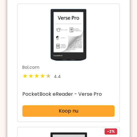
Bol.com
4.4
PocketBook eReader - Verse Pro
Koop nu
-2%