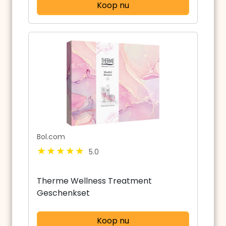
Koop nu
Bol.com
5.0
Therme Wellness Treatment
Geschenkset
Koop nu