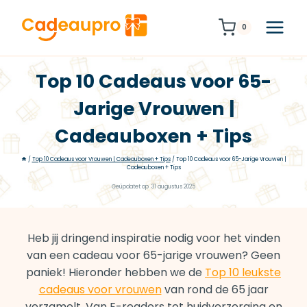
Doorgaan
naar
0
inhoud
Top 10 Cadeaus voor 65-
Jarige Vrouwen |
Cadeauboxen + Tips
/
Top 10 Cadeaus voor Vrouwen | Cadeauboxen + Tips
/
Top 10 Cadeaus voor 65-Jarige Vrouwen |
Cadeauboxen + Tips
Geüpdatet op
31 augustus 2025
Heb jij dringend inspiratie nodig voor het vinden
van een cadeau voor 65-jarige vrouwen? Geen
paniek! Hieronder hebben we de
Top 10 leukste
cadeaus voor vrouwen
van rond de 65 jaar
verzamelt. Van E-readers tot huidverzorging en