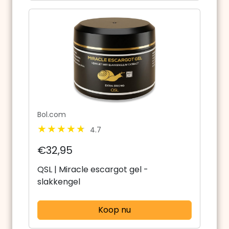
Bol.com
4.7
€32,95
QSL | Miracle escargot gel -
slakkengel
Koop nu