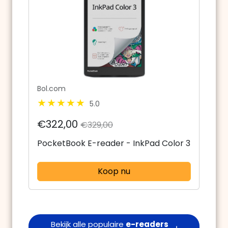
Bol.com
5.0
€322,00
€329,00
PocketBook E-reader - InkPad Color 3
Koop nu
Bekijk alle populaire
e-readers