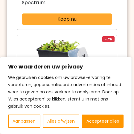
Spectrum
Koop nu
-7%
We waarderen uw privacy
We gebruiken cookies om uw browse-ervaring te
verbeteren, gepersonaliseerde advertenties of inhoud
weer te geven en ons verkeer te analyseren. Door op
Bol.com
‘Alles accepteren’ te klikken, stemt u in met ons
4.9
gebruik van cookies.
€36,95
€39,95
Aanpassen
Alles afwijzen
Accepteer alles
Infinity Goods Kweektafel Op Poten