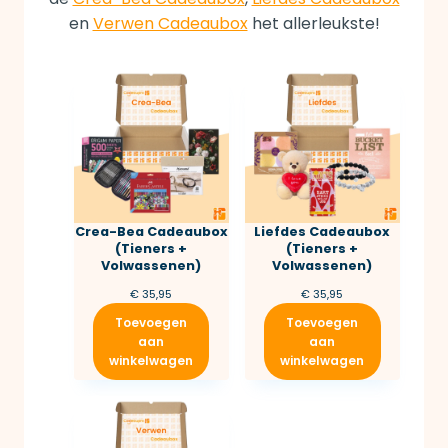
en
Verwen Cadeaubox
het allerleukste!
Crea-Bea Cadeaubox
Liefdes Cadeaubox
(Tieners +
(Tieners +
Volwassenen)
Volwassenen)
€
35,95
€
35,95
Toevoegen
Toevoegen
aan
aan
winkelwagen
winkelwagen