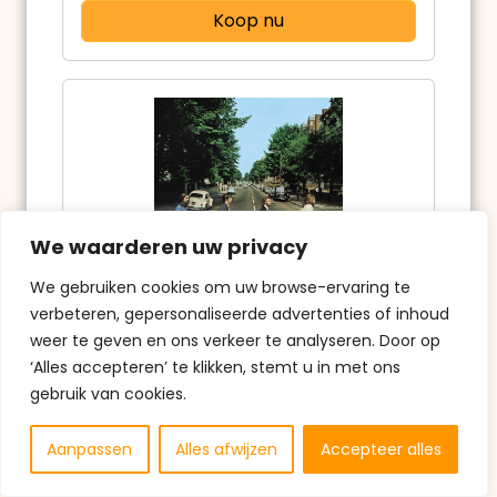
Koop nu
We waarderen uw privacy
We gebruiken cookies om uw browse-ervaring te
Bol.com
verbeteren, gepersonaliseerde advertenties of inhoud
weer te geven en ons verkeer te analyseren. Door op
4.9
‘Alles accepteren’ te klikken, stemt u in met ons
€29,99
gebruik van cookies.
The Beatles - Abbey Road (LP) (50th
Aanpassen
Alles afwijzen
Accepteer alles
Anniversary Edition)