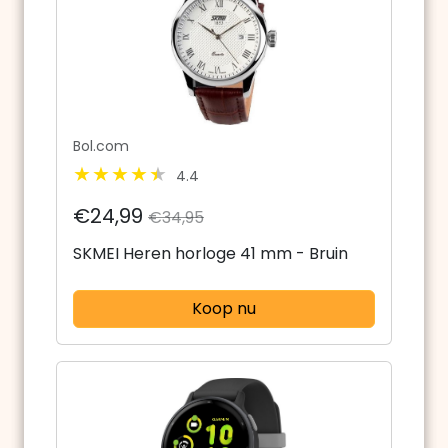
Bol.com
4.4
€24,99
€34,95
SKMEI Heren horloge 41 mm - Bruin
Koop nu