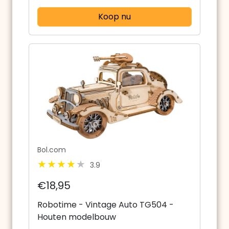
Koop nu
Bol.com
3.9
€18,95
Robotime - Vintage Auto TG504 -
Houten modelbouw