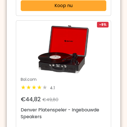
Koop nu
-9%
Bol.com
4.1
€44,82
€49,80
Denver Platenspeler - Ingebouwde
Speakers