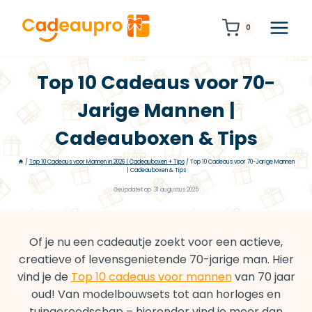
Doorgaan
naar
0
inhoud
Top 10 Cadeaus voor 70-
Jarige Mannen |
Cadeauboxen & Tips
/
Top 10 Cadeaus voor Mannen in 2026 | Cadeauboxen + Tips
/
Top 10 Cadeaus voor 70-Jarige Mannen
| Cadeauboxen & Tips
Geüpdatet op
31 augustus 2025
Of je nu een cadeautje zoekt voor een actieve,
creatieve of levensgenietende 70-jarige man. Hier
vind je de
Top 10 cadeaus voor mannen
van 70 jaar
oud! Van modelbouwsets tot aan horloges en
tuingereedschap – hieronder vind je meer dan