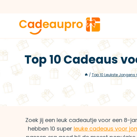
Doorgaan
naar
inhoud
Top 10 Cadeaus vo
/
Top 10 Leukste Jongens
Zoek jij een leuk cadeautje voor een 8-ja
hebben 10 super
leuke cadeaus voor jo