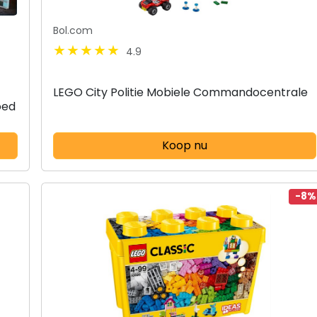
Bol.com
4.9
LEGO City Politie Mobiele Commandocentrale
oed
Koop nu
-8%