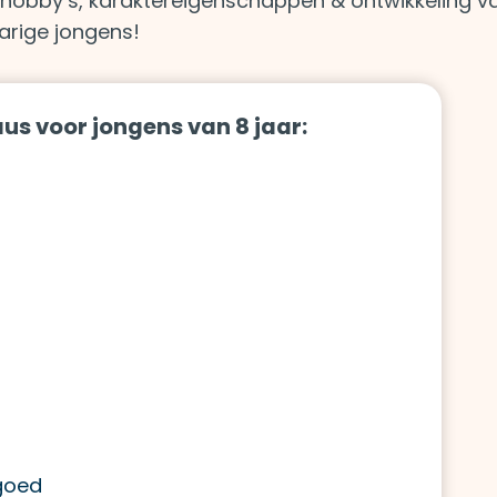
 hobby’s, karaktereigenschappen & ontwikkeling v
jarige jongens!
us voor jongens van 8 jaar:
lgoed