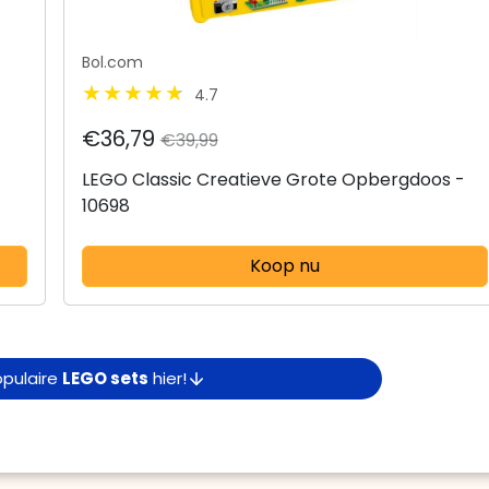
Bol.com
4.7
€36,79
€39,99
LEGO Classic Creatieve Grote Opbergdoos -
10698
Koop nu
populaire
LEGO sets
hier!