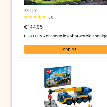
Bol.com
5.0
€144,95
LEGO City Achtbaan in Robotwereld speelg
Koop nu