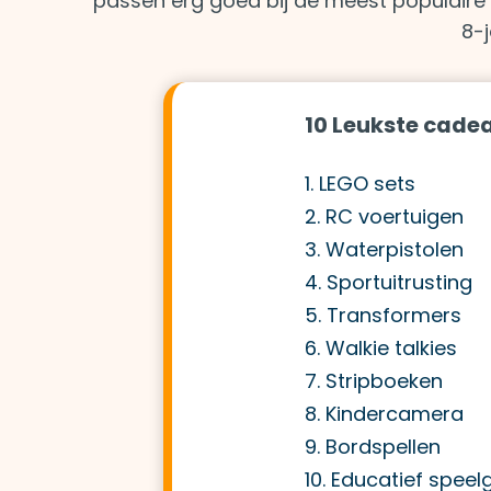
passen erg goed bij de meest populaire
8-
10 Leukste cadea
1. LEGO sets
2. RC voertuigen
3. Waterpistolen
4. Sportuitrusting
5. Transformers
6. Walkie talkies
7. Stripboeken
8. Kindercamera
9. Bordspellen
10. Educatief spee