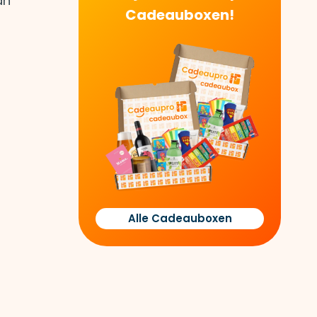
an
Cadeauboxen!
Alle Cadeauboxen