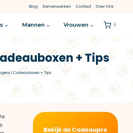
Blog
Samenwerken
Contact
Over Ons
es
Mannen
Vrouwen
0
Cadeauboxen + Tips
ngens | Cadeauboxen + Tips
We
s
Bekijk de Cadeaupro