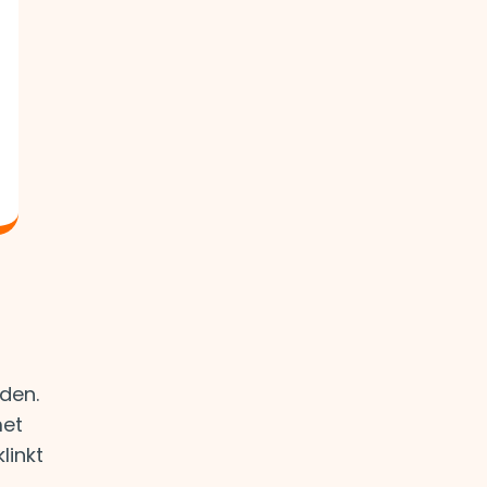
eden.
met
linkt