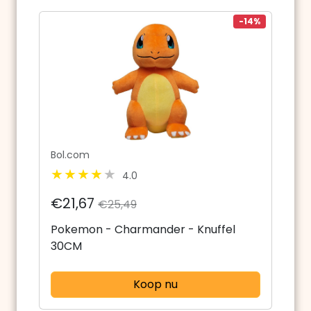
-14%
Bol.com
4.0
€21,67
€25,49
Pokemon - Charmander - Knuffel
30CM
Koop nu