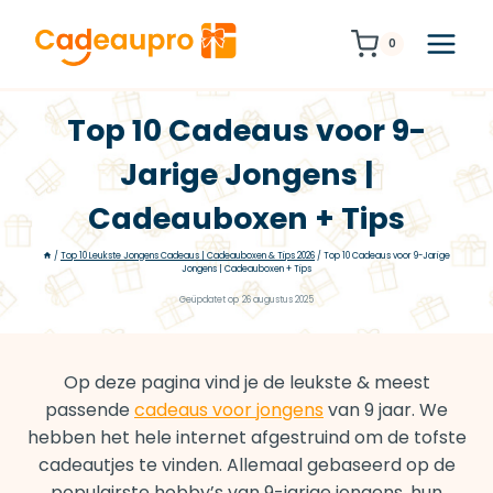
Doorgaan
naar
0
inhoud
Top 10 Cadeaus voor 9-
Jarige Jongens |
Cadeauboxen + Tips
/
Top 10 Leukste Jongens Cadeaus | Cadeauboxen & Tips 2026
/
Top 10 Cadeaus voor 9-Jarige
Jongens | Cadeauboxen + Tips
Geüpdatet op
26 augustus 2025
Op deze pagina vind je de leukste & meest
passende
cadeaus voor jongens
van 9 jaar. We
hebben het hele internet afgestruind om de tofste
cadeautjes te vinden. Allemaal gebaseerd op de
populairste hobby’s van 9-jarige jongens, hun