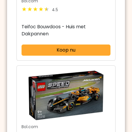
Bol.com
4.5
Teifoc Bouwdoos - Huis met
Dakpannen
Koop nu
Bol.com