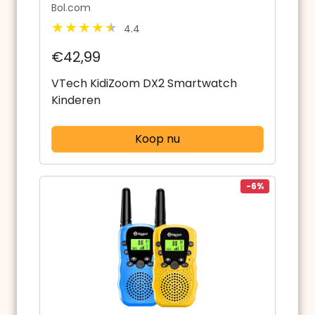
Bol.com
4.4
€42,99
VTech KidiZoom DX2 Smartwatch
Kinderen
Koop nu
-6%