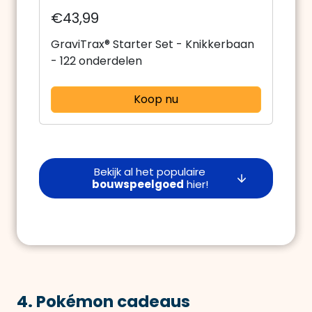
€43,99
GraviTrax® Starter Set - Knikkerbaan
- 122 onderdelen
Koop nu
Bekijk al het populaire
bouwspeelgoed
hier!
4. Pokémon cadeaus