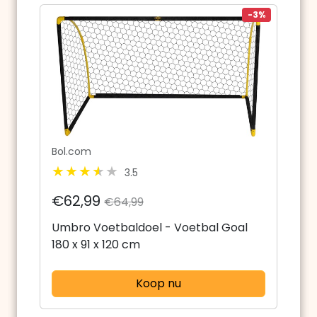
-3%
Bol.com
3.5
€62,99
€64,99
Umbro Voetbaldoel - Voetbal Goal
180 x 91 x 120 cm
Koop nu