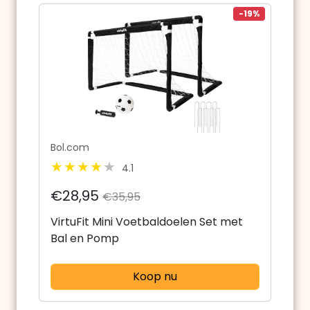
-19%
Bol.com
4.1
€28,95
€35,95
VirtuFit Mini Voetbaldoelen Set met
Bal en Pomp
Koop nu