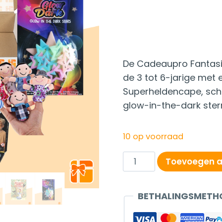
De Cadeaupro Fantasi
de 3 tot 6-jarige met 
Superheldencape, schm
glow-in-the-dark ster
10 op voorraad
Fantasie
Toevoegen a
Cadeaubox
(3-
BETHALINGSMETH
6
jaar)