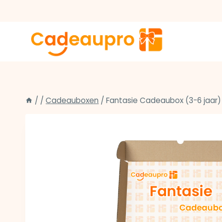
Doorgaan
naar
inhoud
/
/
Cadeauboxen
/
Fantasie Cadeaubox (3-6 jaar)