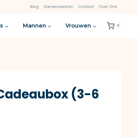
Blog
Samenwerken
Contact
Over Ons
es
Mannen
Vrouwen
0
 Cadeaubox (3-6