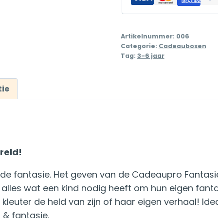
aantal
Artikelnummer:
006
Categorie:
Cadeauboxen
Tag:
3-6 jaar
ie
reld!
n de fantasie. Het geven van de Cadeaupro Fanta
t alles wat een kind nodig heeft om hun eigen fant
leuter de held van zijn of haar eigen verhaal! Ide
 & fantasie.