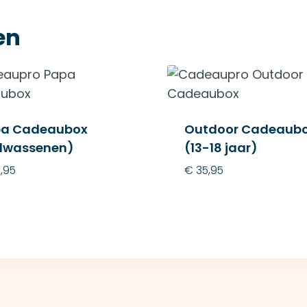
en
a Cadeaubox
Outdoor Cadeaub
lwassenen)
(13-18 jaar)
,95
€
35,95