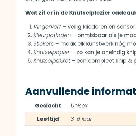
Wat zit er in de Knutselplezier cadea
Vingerverf –
veilig kliederen en sens
Kleurpotloden –
onmisbaar als je mooi
Stickers –
maak elk kunstwerk nóg moo
Knutselpapier –
zo kan je oneindig kn
Knutselpakket
– een compleet knip & p
Aanvullende informat
Geslacht
Unisex
Leeftijd
3-6 jaar