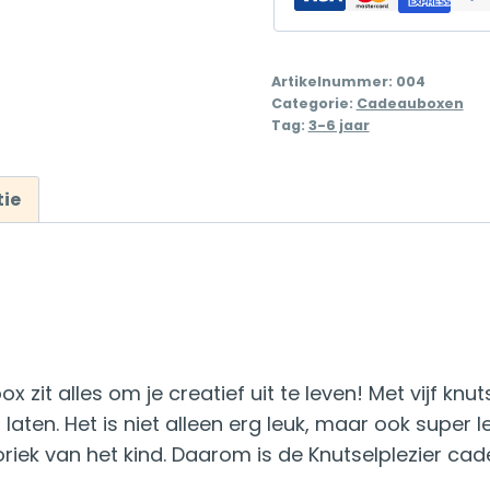
aantal
Artikelnummer:
004
Categorie:
Cadeauboxen
Tag:
3-6 jaar
ie
it alles om je creatief uit te leven! Met vijf knut
op laten. Het is niet alleen erg leuk, maar ook super
toriek van het kind. Daarom is de Knutselplezier ca