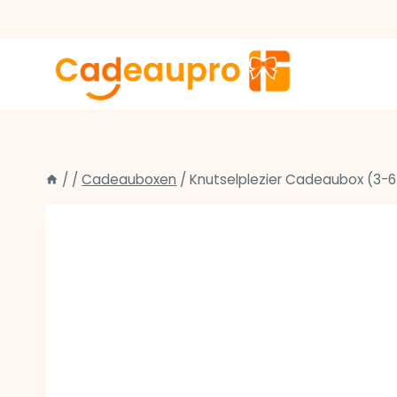
Doorgaan
naar
inhoud
/
/
Cadeauboxen
/
Knutselplezier Cadeaubox (3-6 