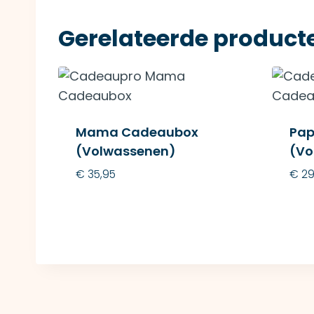
Gerelateerde product
Mama Cadeaubox
Pap
(Volwassenen)
(Vo
€
35,95
€
29