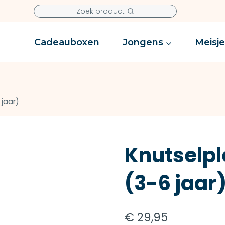
Zoek product
Cadeauboxen
Jongens
Meisj
jaar)
Knutselp
(3-6 jaar
€
29,95