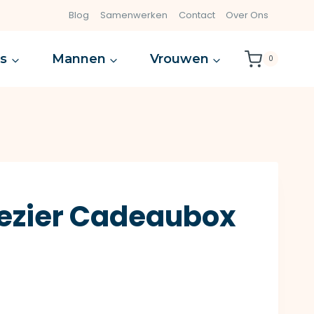
Blog
Samenwerken
Contact
Over Ons
es
Mannen
Vrouwen
0
lezier Cadeaubox
)