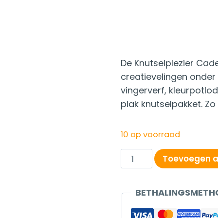
De Knutselplezier Cad
creatievelingen onder
vingerverf, kleurpotlod
plak knutselpakket. Zo
10 op voorraad
Knutselplezier
Toevoegen a
Cadeaubox
(3-
BETHALINGSMETH
6
jaar)